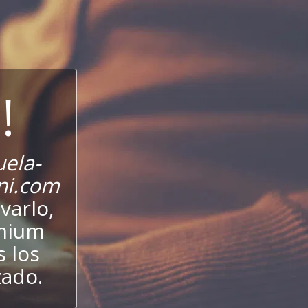
!
ela-
ani.com
varlo,
emium
s los
zado.