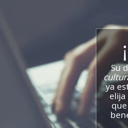
Su 
cultur
ya es
elij
que 
bene