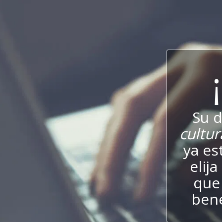
Su 
cultur
ya es
elij
que 
bene