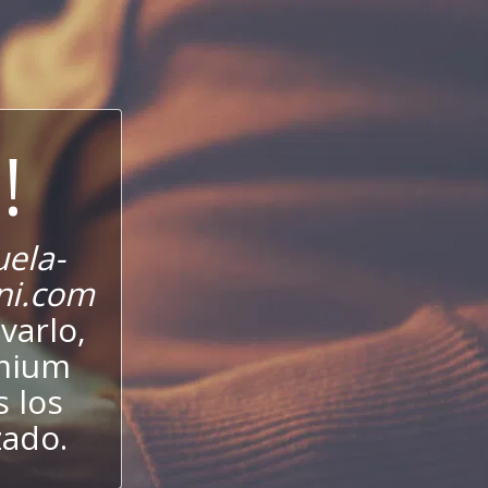
!
ela-
ani.com
varlo,
emium
s los
zado.