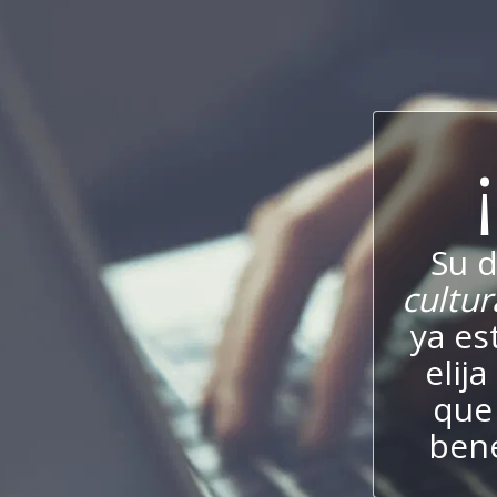
Su 
cultur
ya es
elij
que 
bene