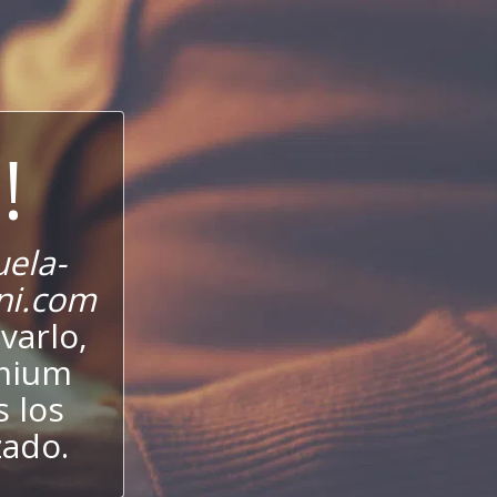
!
ela-
ani.com
varlo,
emium
s los
zado.